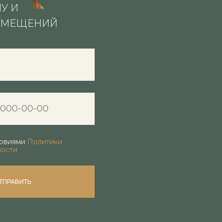
У И
ОМЕЩЕНИЙ
A1
ПУС А
ловиями
Политики
ности
ТПРАВИТЬ