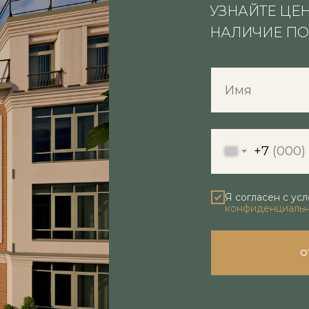
УЗНАЙТЕ ЦЕН
НАЛИЧИЕ П
1
24,2
+7
ЭТАЖ
ОБЩАЯ ПЛОЩАДЬ, М²
КОР
Я согласен с ус
конфиденциаль
О