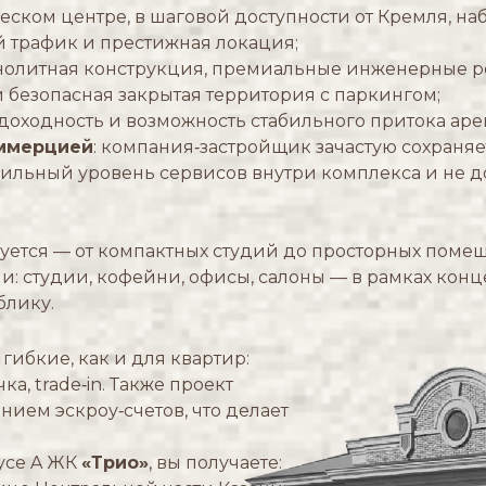
еском центре, в шаговой доступности от Кремля, н
 трафик и престижная локация;
нолитная конструкция, премиальные инженерные р
 безопасная закрытая территория с паркингом;
 доходность и возможность стабильного притока аре
оммерцией
: компания‑застройщик зачастую сохраня
ильный уровень сервисов внутри комплекса и не д
тся — от компактных студий до просторных помеще
и: студии, кофейни, офисы, салоны — в рамках кон
блику.
ибкие, как и для квартир:
а, trade‑in. Также проект
ием эскроу‑счетов, что делает
усе A ЖК
«Трио»
, вы получаете: