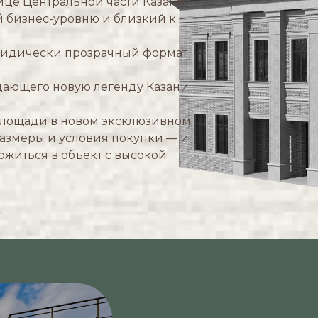
це Центральной части Казани;
1
91,8
 бизнес-уровню и близкий к
ЭТАЖ
ОБЩАЯ ПЛОЩАДЬ, М²
ридически прозрачный формат
КО
здающего новую легенду Казани
площади в новом эксклюзивном
размеры и условия покупки — и
ожиться в объект с высокой