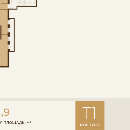
Т1
1,9
Я ПЛОЩАДЬ, М²
КОРПУС Б