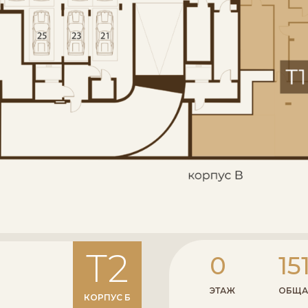
T2
0
15
ЭТАЖ
ОБЩА
КОРПУС Б